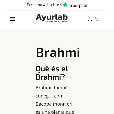
Skip
Excelente
4.7 sobre 5
to
content
Toggle
Navigation
Productes
Brahmi
Ingredients
Què és el
Empresa
Brahmi?
Brahmi, també
Contacta
conegut com
Bacopa monnieri,
CA
és una planta que