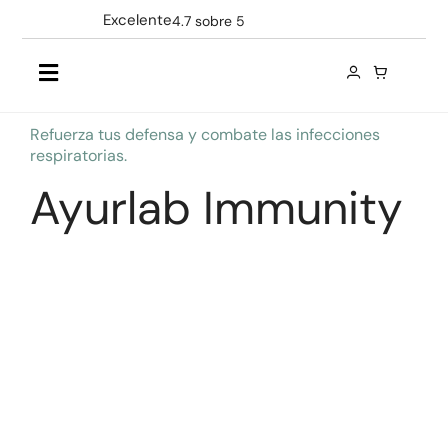
Saltar
Excelente
4.7 sobre 5
al
contenido
Toggle
Navigation
Refuerza tus defensa y combate las infecciones
Productos
respiratorias.
Ayurlab Immunity
Ingredientes
Empresa
Contacto
ES