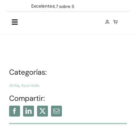
Saltar
Excelente
4.7 sobre 5
al
contenido
Toggle
Navigation
Productos
Ingredientes
Categorías:
Empresa
Amla
,
Ayurveda
Compartir:
Contacto
ES